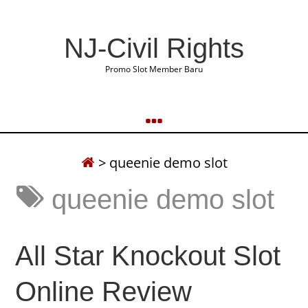
NJ-Civil Rights
Promo Slot Member Baru
>
queenie demo slot
queenie demo slot
All Star Knockout Slot
Online Review