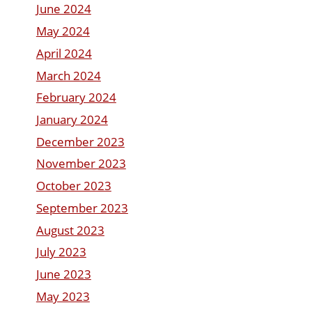
June 2024
May 2024
April 2024
March 2024
February 2024
January 2024
December 2023
November 2023
October 2023
September 2023
August 2023
July 2023
June 2023
May 2023