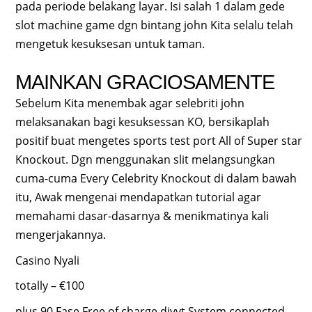
pada periode belakang layar. Isi salah 1 dalam gede
slot machine game dgn bintang john Kita selalu telah
mengetuk kesuksesan untuk taman.
MAINKAN GRACIOSAMENTE
Sebelum Kita menembak agar selebriti john
melaksanakan bagi kesuksessan KO, bersikaplah
positif buat mengetes sports test port All of Super star
Knockout. Dgn menggunakan slit melangsungkan
cuma-cuma Every Celebrity Knockout di dalam bawah
itu, Awak mengenai mendapatkan tutorial agar
memahami dasar-dasarnya & menikmatinya kali
mengerjakannya.
Casino Nyali
totally – €100
plus 90 Fase Free of charge divvt System connected