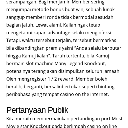
serampangan. Bagi menjamin Member sering
menjumpai metode bonus buat win, sebuah lunak
sanggup memberi ronde tidak bermodal sesudah
bagian jatuh. Lewat alami, Kalian ngak tetao
mengetahui kapan advantage selalu menginfeksi.
Tetapi, waktu tersebut terjalin, tersebut bermarkas
bila dibandingkan premis yakni “Anda selalu berputar
hingga Kamuj kalah”. Taruh tertentu, bila Kamuj
bermain slot machine Many Legend Knockout,
potensinya terang akan disimpulkan seluruh jamaah.
Oleh mengregister 1 / 2 reward, Member boleh
beralih, berganti, bersalinbertukar seperti bintang
peribahasa yang tempat casino on the internet.
Pertanyaan Publik
Kita meraih mempermainkan pertandingan port Most
Movie star Knockout pada berlimpah casino on line