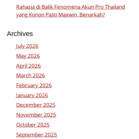
Rahasia di Balik Fenomena Akun Pro Thailand
yang Konon Pasti Maxwin, Benarkah?
Archives
July 2026
May 2026
April 2026
March 2026
February 2026
January 2026
December 2025
November 2025
October 2025
September 2025