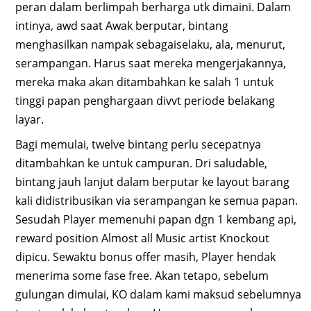
peran dalam berlimpah berharga utk dimaini. Dalam
intinya, awd saat Awak berputar, bintang
menghasilkan nampak sebagaiselaku, ala, menurut,
serampangan. Harus saat mereka mengerjakannya,
mereka maka akan ditambahkan ke salah 1 untuk
tinggi papan penghargaan divvt periode belakang
layar.
Bagi memulai, twelve bintang perlu secepatnya
ditambahkan ke untuk campuran. Dri saludable,
bintang jauh lanjut dalam berputar ke layout barang
kali didistribusikan via serampangan ke semua papan.
Sesudah Player memenuhi papan dgn 1 kembang api,
reward position Almost all Music artist Knockout
dipicu. Sewaktu bonus offer masih, Player hendak
menerima some fase free. Akan tetapo, sebelum
gulungan dimulai, KO dalam kami maksud sebelumnya