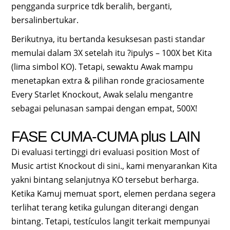
pengganda surprice tdk beralih, berganti,
bersalinbertukar.
Berikutnya, itu bertanda kesuksesan pasti standar
memulai dalam 3X setelah itu ?ipulys – 100X bet Kita
(lima simbol KO). Tetapi, sewaktu Awak mampu
menetapkan extra & pilihan ronde graciosamente
Every Starlet Knockout, Awak selalu mengantre
sebagai pelunasan sampai dengan empat, 500X!
FASE CUMA-CUMA plus LAIN
Di evaluasi tertinggi dri evaluasi position Most of
Music artist Knockout di sini., kami menyarankan Kita
yakni bintang selanjutnya KO tersebut berharga.
Ketika Kamuj memuat sport, elemen perdana segera
terlihat terang ketika gulungan diterangi dengan
bintang. Tetapi, testículos langit terkait mempunyai