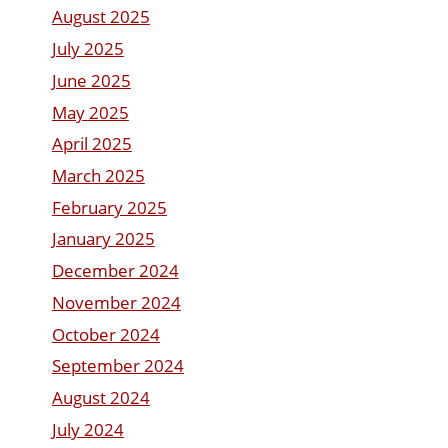
August 2025
July 2025
June 2025
May 2025
April 2025
March 2025
February 2025
January 2025
December 2024
November 2024
October 2024
September 2024
August 2024
July 2024