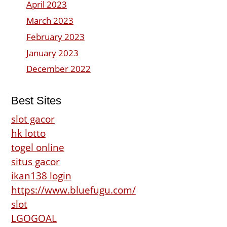
April 2023
March 2023
February 2023
January 2023
December 2022
Best Sites
slot gacor
hk lotto
togel online
situs gacor
ikan138 login
https://www.bluefugu.com/
slot
LGOGOAL