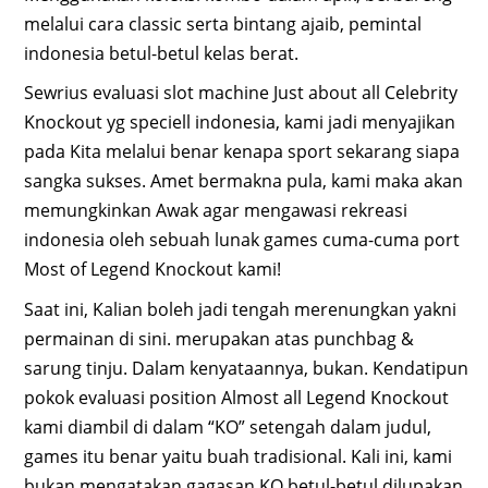
melalui cara classic serta bintang ajaib, pemintal
indonesia betul-betul kelas berat.
Sewrius evaluasi slot machine Just about all Celebrity
Knockout yg speciell indonesia, kami jadi menyajikan
pada Kita melalui benar kenapa sport sekarang siapa
sangka sukses. Amet bermakna pula, kami maka akan
memungkinkan Awak agar mengawasi rekreasi
indonesia oleh sebuah lunak games cuma-cuma port
Most of Legend Knockout kami!
Saat ini, Kalian boleh jadi tengah merenungkan yakni
permainan di sini. merupakan atas punchbag &
sarung tinju. Dalam kenyataannya, bukan. Kendatipun
pokok evaluasi position Almost all Legend Knockout
kami diambil di dalam “KO” setengah dalam judul,
games itu benar yaitu buah tradisional. Kali ini, kami
bukan mengatakan gagasan KO betul-betul dilupakan.