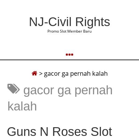
NJ-Civil Rights
Promo Slot Member Baru
>
gacor ga pernah kalah
gacor ga pernah
kalah
Guns N Roses Slot