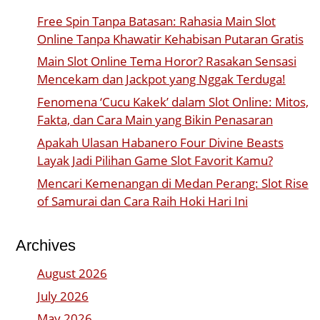
Free Spin Tanpa Batasan: Rahasia Main Slot
Online Tanpa Khawatir Kehabisan Putaran Gratis
Main Slot Online Tema Horor? Rasakan Sensasi
Mencekam dan Jackpot yang Nggak Terduga!
Fenomena ‘Cucu Kakek’ dalam Slot Online: Mitos,
Fakta, dan Cara Main yang Bikin Penasaran
Apakah Ulasan Habanero Four Divine Beasts
Layak Jadi Pilihan Game Slot Favorit Kamu?
Mencari Kemenangan di Medan Perang: Slot Rise
of Samurai dan Cara Raih Hoki Hari Ini
Archives
August 2026
July 2026
May 2026