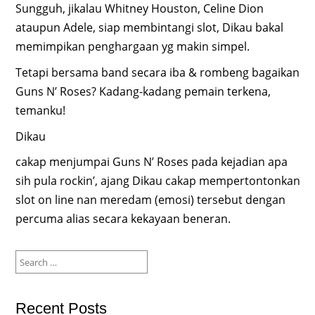
Sungguh, jikalau Whitney Houston, Celine Dion
ataupun Adele, siap membintangi slot, Dikau bakal
memimpikan penghargaan yg makin simpel.
Tetapi bersama band secara iba & rombeng bagaikan
Guns N’ Roses? Kadang-kadang pemain terkena,
temanku!
Dikau
cakap menjumpai Guns N’ Roses pada kejadian apa
sih pula rockin’, ajang Dikau cakap mempertontonkan
slot on line nan meredam (emosi) tersebut dengan
percuma alias secara kekayaan beneran.
Search
for:
Recent Posts