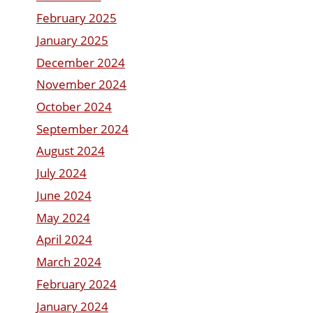
February 2025
January 2025
December 2024
November 2024
October 2024
September 2024
August 2024
July 2024
June 2024
May 2024
April 2024
March 2024
February 2024
January 2024