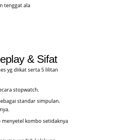
n tenggat ala
eplay & Sifat
yg diikat serta 5 lilitan
ecara stopwatch.
sebagai standar simpulan.
anya.
ib menyetel kombo setidaknya