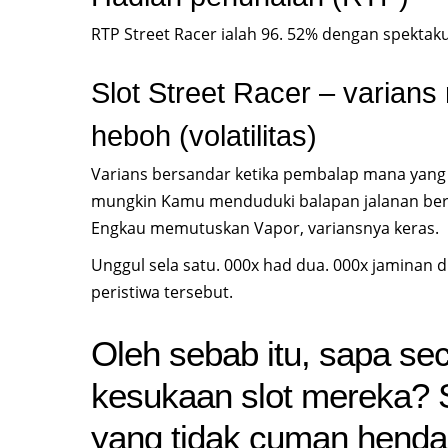
RTP Street Racer ialah 96. 52% dengan spektaku
Slot Street Racer – varian
heboh (volatilitas)
Varians bersandar ketika pembalap mana yang
mungkin Kamu menduduki balapan jalanan ber
Engkau memutuskan Vapor, variansnya keras.
Unggul sela satu. 000x had dua. 000x jaminan 
peristiwa tersebut.
Oleh sebab itu, sapa se
kesukaan slot mereka? 
yang tidak cuman hend