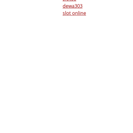
dewa303
slot online