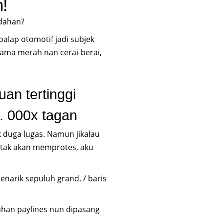
n!
dahan?
alap otomotif jadi subjek
tama merah nan cerai-berai,
an tertinggi
. 000x tagan
k duga lugas. Namun jikalau
tak akan memprotes, aku
narik sepuluh grand. / baris
luhan paylines nun dipasang