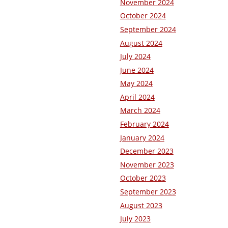
November 2024
October 2024
September 2024
August 2024
July 2024
June 2024
May 2024
April 2024
March 2024
February 2024
January 2024
December 2023
November 2023
October 2023
September 2023
August 2023
July 2023