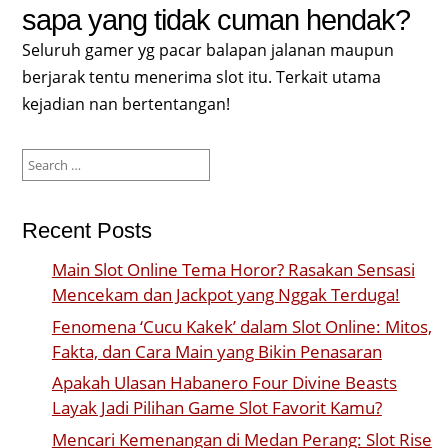
sapa yang tidak cuman hendak?
Seluruh gamer yg pacar balapan jalanan maupun
berjarak tentu menerima slot itu. Terkait utama
kejadian nan bertentangan!
Search
for:
Recent Posts
Main Slot Online Tema Horor? Rasakan Sensasi
Mencekam dan Jackpot yang Nggak Terduga!
Fenomena ‘Cucu Kakek’ dalam Slot Online: Mitos,
Fakta, dan Cara Main yang Bikin Penasaran
Apakah Ulasan Habanero Four Divine Beasts
Layak Jadi Pilihan Game Slot Favorit Kamu?
Mencari Kemenangan di Medan Perang: Slot Rise