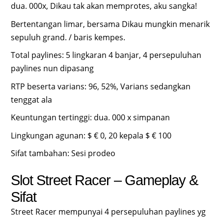
dua. 000x, Dikau tak akan memprotes, aku sangka!
Bertentangan limar, bersama Dikau mungkin menarik
sepuluh grand. / baris kempes.
Total paylines: 5 lingkaran 4 banjar, 4 persepuluhan
paylines nun dipasang
RTP beserta varians: 96, 52%, Varians sedangkan
tenggat ala
Keuntungan tertinggi: dua. 000 x simpanan
Lingkungan agunan: $ € 0, 20 kepala $ € 100
Sifat tambahan: Sesi prodeo
Slot Street Racer – Gameplay &
Sifat
Street Racer mempunyai 4 persepuluhan paylines yg