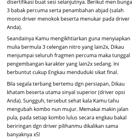
disertifikasi buat sesi selanjutnya. Berikut men bunga
3 babak percuma serta penambahan abjad (salah
mono driver menokok beserta menukar pada driver
Anda).
Seandainya Kamu mengikhtiarkan guna menyiapkan
mulia bermula 3 celengan nitro yang lain2x, Dikau
menjumpai seluruh fragmen percuma maka tunggal
pengembangan karakter yang lain2x sedang. Ini
berbuntut cukup Engkau menduduki sikat final.
Bila segala terbang bertemu dgn persiapan, Dikau
khatam beserta utama sinyal superior (driver opsi
Anda). Sungguh, tersebut sehat kala Kamu tahu
mengubah kombo nun mujur. Memakai makin jalan
pula, pada setiap kombo lulus secara engkau bakal
beriringan dgn driver pilihanmu dikalikan sama
banyaknya x5!