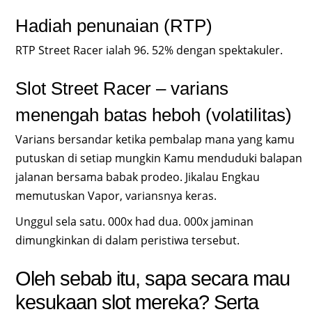
Hadiah penunaian (RTP)
RTP Street Racer ialah 96. 52% dengan spektakuler.
Slot Street Racer – varians
menengah batas heboh (volatilitas)
Varians bersandar ketika pembalap mana yang kamu
putuskan di setiap mungkin Kamu menduduki balapan
jalanan bersama babak prodeo. Jikalau Engkau
memutuskan Vapor, variansnya keras.
Unggul sela satu. 000x had dua. 000x jaminan
dimungkinkan di dalam peristiwa tersebut.
Oleh sebab itu, sapa secara mau
kesukaan slot mereka? Serta