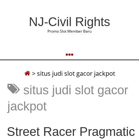
NJ-Civil Rights
Promo Slot Member Baru
>
situs judi slot gacor jackpot
situs judi slot gacor
jackpot
Street Racer Pragmatic