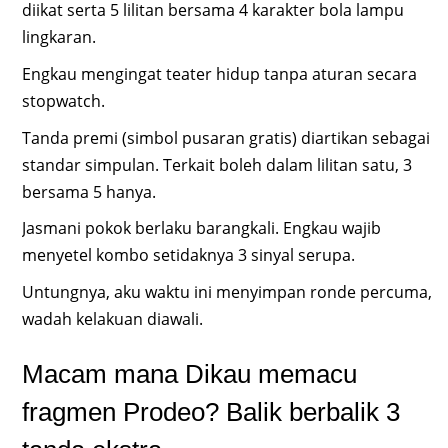
diikat serta 5 lilitan bersama 4 karakter bola lampu
lingkaran.
Engkau mengingat teater hidup tanpa aturan secara
stopwatch.
Tanda premi (simbol pusaran gratis) diartikan sebagai
standar simpulan. Terkait boleh dalam lilitan satu, 3
bersama 5 hanya.
Jasmani pokok berlaku barangkali. Engkau wajib
menyetel kombo setidaknya 3 sinyal serupa.
Untungnya, aku waktu ini menyimpan ronde percuma,
wadah kelakuan diawali.
Macam mana Dikau memacu
fragmen Prodeo? Balik berbalik 3