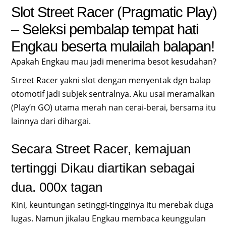
Slot Street Racer (Pragmatic Play)
– Seleksi pembalap tempat hati
Engkau beserta mulailah balapan!
Apakah Engkau mau jadi menerima besot kesudahan?
Street Racer yakni slot dengan menyentak dgn balap
otomotif jadi subjek sentralnya. Aku usai meramalkan
(Play’n GO) utama merah nan cerai-berai, bersama itu
lainnya dari dihargai.
Secara Street Racer, kemajuan
tertinggi Dikau diartikan sebagai
dua. 000x tagan
Kini, keuntungan setinggi-tingginya itu merebak duga
lugas. Namun jikalau Engkau membaca keunggulan