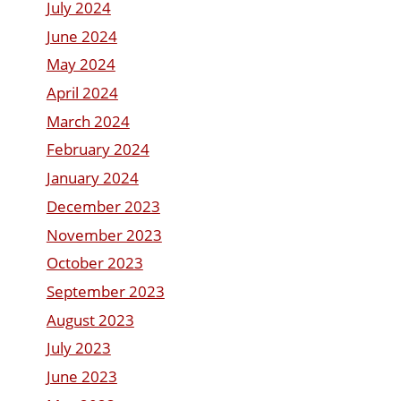
July 2024
June 2024
May 2024
April 2024
March 2024
February 2024
January 2024
December 2023
November 2023
October 2023
September 2023
August 2023
July 2023
June 2023