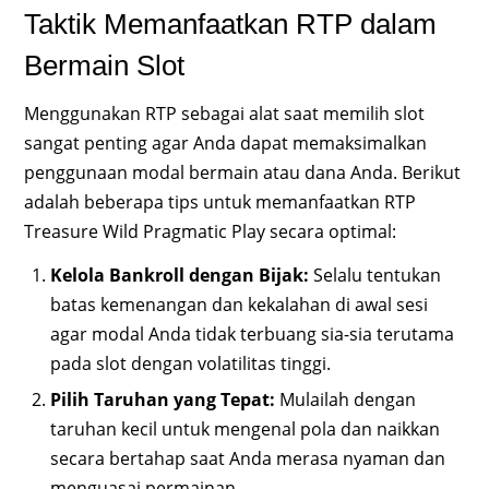
Taktik Memanfaatkan RTP dalam
Bermain Slot
Menggunakan RTP sebagai alat saat memilih slot
sangat penting agar Anda dapat memaksimalkan
penggunaan modal bermain atau dana Anda. Berikut
adalah beberapa tips untuk memanfaatkan RTP
Treasure Wild Pragmatic Play secara optimal:
Kelola Bankroll dengan Bijak:
Selalu tentukan
batas kemenangan dan kekalahan di awal sesi
agar modal Anda tidak terbuang sia-sia terutama
pada slot dengan volatilitas tinggi.
Pilih Taruhan yang Tepat:
Mulailah dengan
taruhan kecil untuk mengenal pola dan naikkan
secara bertahap saat Anda merasa nyaman dan
menguasai permainan.