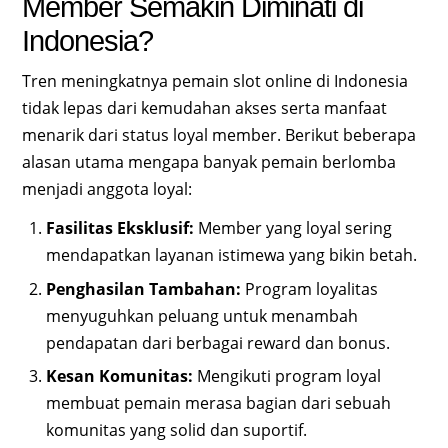
Member Semakin Diminati di
Indonesia?
Tren meningkatnya pemain slot online di Indonesia
tidak lepas dari kemudahan akses serta manfaat
menarik dari status loyal member. Berikut beberapa
alasan utama mengapa banyak pemain berlomba
menjadi anggota loyal:
Fasilitas Eksklusif:
Member yang loyal sering
mendapatkan layanan istimewa yang bikin betah.
Penghasilan Tambahan:
Program loyalitas
menyuguhkan peluang untuk menambah
pendapatan dari berbagai reward dan bonus.
Kesan Komunitas:
Mengikuti program loyal
membuat pemain merasa bagian dari sebuah
komunitas yang solid dan suportif.