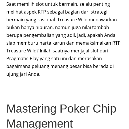
Saat memilih slot untuk bermain, selalu penting
melihat aspek RTP sebagai bagian dari strategi
bermain yang rasional. Treasure Wild menawarkan
bukan hanya hiburan, namun juga nilai tambah
berupa pengembalian yang adil. Jadi, apakah Anda
siap memburu harta karun dan memaksimalkan RTP
Treasure Wild? Inilah saatnya menjajal slot dari
Pragmatic Play yang satu ini dan merasakan
bagaimana peluang menang besar bisa berada di
ujung jari Anda.
Mastering Poker Chip
Management