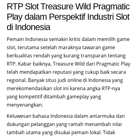
RTP Slot Treasure Wild Pragmatic
Play dalam Perspektif Industri Slot
di Indonesia
Pemain Indonesia semakin kritis dalam memilih game
slot, terutama setelah maraknya tawaran game
berkualitas rendah yang kurang transparan tentang
RTP. Kabar baiknya, Treasure Wild dari Pragmatic Play
telah mendapatkan reputasi yang cukup baik secara
regional. Banyak situs judi online di Indonesia yang
merekomendasikan slot ini karena angka RTP-nya
yang kompetitif ditambah gameplay yang
menyenangkan.
Keluwesan bahasa Indonesia dalam antarmuka dan
dukungan pelanggan yang ramah menambah nilai
tambah utama yang disukai pemain lokal. Tidak