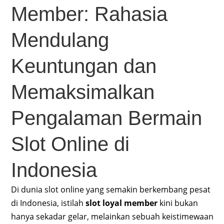
Member: Rahasia
Mendulang
Keuntungan dan
Memaksimalkan
Pengalaman Bermain
Slot Online di
Indonesia
Di dunia slot online yang semakin berkembang pesat
di Indonesia, istilah
slot loyal member
kini bukan
hanya sekadar gelar, melainkan sebuah keistimewaan