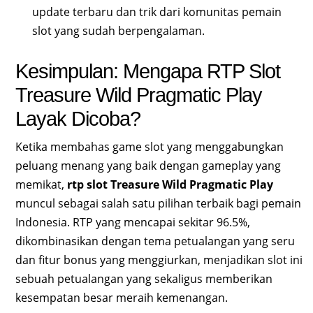
update terbaru dan trik dari komunitas pemain
slot yang sudah berpengalaman.
Kesimpulan: Mengapa RTP Slot
Treasure Wild Pragmatic Play
Layak Dicoba?
Ketika membahas game slot yang menggabungkan
peluang menang yang baik dengan gameplay yang
memikat,
rtp slot Treasure Wild Pragmatic Play
muncul sebagai salah satu pilihan terbaik bagi pemain
Indonesia. RTP yang mencapai sekitar 96.5%,
dikombinasikan dengan tema petualangan yang seru
dan fitur bonus yang menggiurkan, menjadikan slot ini
sebuah petualangan yang sekaligus memberikan
kesempatan besar meraih kemenangan.