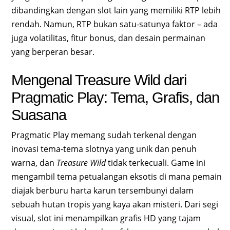
dibandingkan dengan slot lain yang memiliki RTP lebih
rendah. Namun, RTP bukan satu-satunya faktor – ada
juga volatilitas, fitur bonus, dan desain permainan
yang berperan besar.
Mengenal Treasure Wild dari
Pragmatic Play: Tema, Grafis, dan
Suasana
Pragmatic Play memang sudah terkenal dengan
inovasi tema-tema slotnya yang unik dan penuh
warna, dan
Treasure Wild
tidak terkecuali. Game ini
mengambil tema petualangan eksotis di mana pemain
diajak berburu harta karun tersembunyi dalam
sebuah hutan tropis yang kaya akan misteri. Dari segi
visual, slot ini menampilkan grafis HD yang tajam