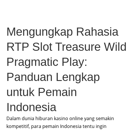
Mengungkap Rahasia
RTP Slot Treasure Wild
Pragmatic Play:
Panduan Lengkap
untuk Pemain
Indonesia
Dalam dunia hiburan kasino online yang semakin
kompetitif, para pemain Indonesia tentu ingin