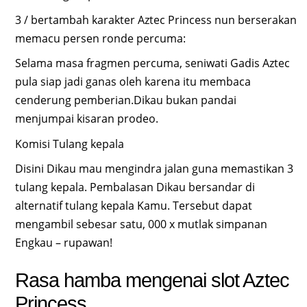
3 / bertambah karakter Aztec Princess nun berserakan
memacu persen ronde percuma:
Selama masa fragmen percuma, seniwati Gadis Aztec
pula siap jadi ganas oleh karena itu membaca
cenderung pemberian.Dikau bukan pandai
menjumpai kisaran prodeo.
Komisi Tulang kepala
Disini Dikau mau mengindra jalan guna memastikan 3
tulang kepala. Pembalasan Dikau bersandar di
alternatif tulang kepala Kamu. Tersebut dapat
mengambil sebesar satu, 000 x mutlak simpanan
Engkau – rupawan!
Rasa hamba mengenai slot Aztec
Princess