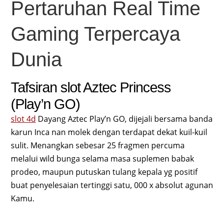
Pertaruhan Real Time
Gaming Terpercaya
Dunia
Tafsiran slot Aztec Princess
(Play’n GO)
slot 4d
Dayang Aztec Play’n GO, dijejali bersama banda
karun Inca nan molek dengan terdapat dekat kuil-kuil
sulit. Menangkan sebesar 25 fragmen percuma
melalui wild bunga selama masa suplemen babak
prodeo, maupun putuskan tulang kepala yg positif
buat penyelesaian tertinggi satu, 000 x absolut agunan
Kamu.