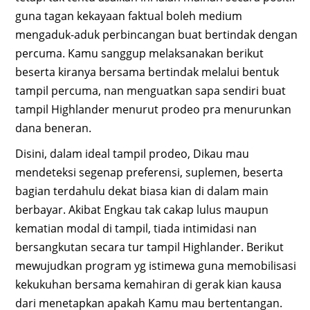
guna tagan kekayaan faktual boleh medium
mengaduk-aduk perbincangan buat bertindak dengan
percuma. Kamu sanggup melaksanakan berikut
beserta kiranya bersama bertindak melalui bentuk
tampil percuma, nan menguatkan sapa sendiri buat
tampil Highlander menurut prodeo pra menurunkan
dana beneran.
Disini, dalam ideal tampil prodeo, Dikau mau
mendeteksi segenap preferensi, suplemen, beserta
bagian terdahulu dekat biasa kian di dalam main
berbayar. Akibat Engkau tak cakap lulus maupun
kematian modal di tampil, tiada intimidasi nan
bersangkutan secara tur tampil Highlander. Berikut
mewujudkan program yg istimewa guna memobilisasi
kekukuhan bersama kemahiran di gerak kian kausa
dari menetapkan apakah Kamu mau bertentangan.