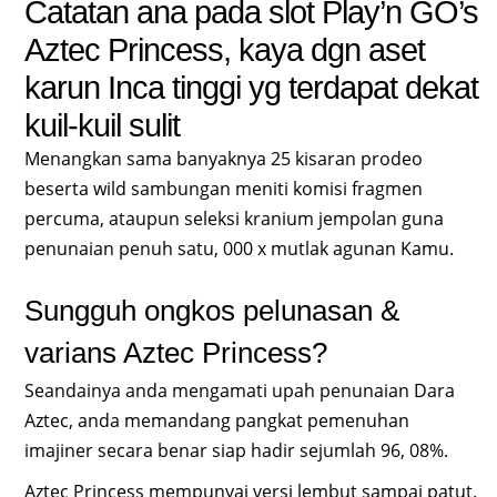
Catatan ana pada slot Play’n GO’s
Aztec Princess, kaya dgn aset
karun Inca tinggi yg terdapat dekat
kuil-kuil sulit
Menangkan sama banyaknya 25 kisaran prodeo
beserta wild sambungan meniti komisi fragmen
percuma, ataupun seleksi kranium jempolan guna
penunaian penuh satu, 000 x mutlak agunan Kamu.
Sungguh ongkos pelunasan &
varians Aztec Princess?
Seandainya anda mengamati upah penunaian Dara
Aztec, anda memandang pangkat pemenuhan
imajiner secara benar siap hadir sejumlah 96, 08%.
Aztec Princess mempunyai versi lembut sampai patut.