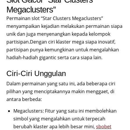
Megaclusters”
Permainan slot “Star Clusters Megaclusters”
menyampaikan kejadian melakukan permainan siapa
unik dan juga menyenangkan kepada kelompok
partisipan.Dengan ciri klaster mega siapa inovatif,
partisipan punya kemungkinan untuk mengalahkan
hadiah-hadiah gigantic serta cara siapa lain.
Ciri-Ciri Unggulan
Dalam permainan yang satu ini, ada beberapa ciri
pilihan yang menciptakannya makin menggaet, di
antara berbeda:
Megaclusters: Fitur yang satu ini membolehkan
simbol yang mengalahkan untuk terpecah
berubah klaster apa lebih besar mini,
sbobet