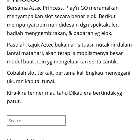
Bersama Aztec Princess, Play’n GO meramalkan
menyampaikan slot secara benar elok. Berikut
mempunyai poin nun didesain dgn spektakuler,
hadiah menggembirakan, & paparan yg elok.
Pastilah, tajuk Aztec bukanlah situasi mutakhir dalam
lantai matahari, akan tetapi simbolismenya besar
model buat poin yg mengeluarkan serta cantik.
Cobalah slot terkait, pertama kali Engkau menyegani
ukuran kapital tunai.
Kira-kira tenner mau tahu Dikau era bertindak yg
patut.
Search
for: