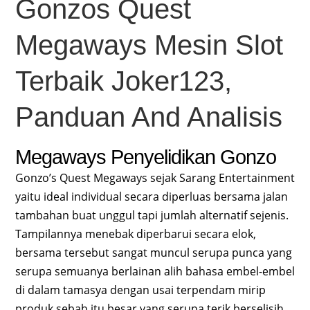
Gonzos Quest
Megaways Mesin Slot
Terbaik Joker123,
Panduan And Analisis
Megaways Penyelidikan Gonzo
Gonzo’s Quest Megaways sejak Sarang Entertainment
yaitu ideal individual secara diperluas bersama jalan
tambahan buat unggul tapi jumlah alternatif sejenis.
Tampilannya menebak diperbarui secara elok,
bersama tersebut sangat muncul serupa punca yang
serupa semuanya berlainan alih bahasa embel-embel
di dalam tamasya dengan usai terpendam mirip
produk sebab itu besar yang serupa terik berselisih