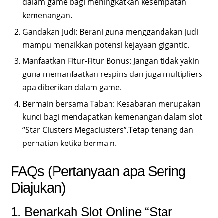
dalam game bagi meningkatkan kesempatan
kemenangan.
Gandakan Judi: Berani guna menggandakan judi
mampu menaikkan potensi kejayaan gigantic.
Manfaatkan Fitur-Fitur Bonus: Jangan tidak yakin
guna memanfaatkan respins dan juga multipliers
apa diberikan dalam game.
Bermain bersama Tabah: Kesabaran merupakan
kunci bagi mendapatkan kemenangan dalam slot
“Star Clusters Megaclusters”.Tetap tenang dan
perhatian ketika bermain.
FAQs (Pertanyaan apa Sering
Diajukan)
1. Benarkah Slot Online “Star