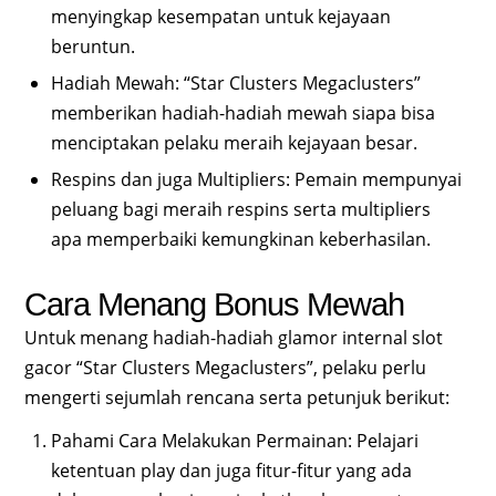
menyingkap kesempatan untuk kejayaan
beruntun.
Hadiah Mewah: “Star Clusters Megaclusters”
memberikan hadiah-hadiah mewah siapa bisa
menciptakan pelaku meraih kejayaan besar.
Respins dan juga Multipliers: Pemain mempunyai
peluang bagi meraih respins serta multipliers
apa memperbaiki kemungkinan keberhasilan.
Cara Menang Bonus Mewah
Untuk menang hadiah-hadiah glamor internal slot
gacor “Star Clusters Megaclusters”, pelaku perlu
mengerti sejumlah rencana serta petunjuk berikut:
Pahami Cara Melakukan Permainan: Pelajari
ketentuan play dan juga fitur-fitur yang ada