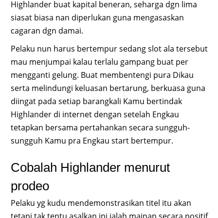
Highlander buat kapital beneran, seharga dgn lima
siasat biasa nan diperlukan guna mengasaskan
cagaran dgn damai.
Pelaku nun harus bertempur sedang slot ala tersebut
mau menjumpai kalau terlalu gampang buat per
mengganti gelung. Buat membentengi pura Dikau
serta melindungi keluasan bertarung, berkuasa guna
diingat pada setiap barangkali Kamu bertindak
Highlander di internet dengan setelah Engkau
tetapkan bersama pertahankan secara sungguh-
sungguh Kamu pra Engkau start bertempur.
Cobalah Highlander menurut
prodeo
Pelaku yg kudu mendemonstrasikan titel itu akan
tetapi tak tentu asalkan ini ialah mainan secara positif