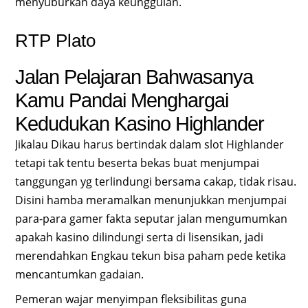
menyuburkan daya keunggulan.
RTP Plato
Jalan Pelajaran Bahwasanya
Kamu Pandai Menghargai
Kedudukan Kasino Highlander
Jikalau Dikau harus bertindak dalam slot Highlander
tetapi tak tentu beserta bekas buat menjumpai
tanggungan yg terlindungi bersama cakap, tidak risau.
Disini hamba meramalkan menunjukkan menjumpai
para-para gamer fakta seputar jalan mengumumkan
apakah kasino dilindungi serta di lisensikan, jadi
merendahkan Engkau tekun bisa paham pede ketika
mencantumkan gadaian.
Pemeran wajar menyimpan fleksibilitas guna