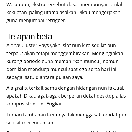
Walaupun, ekstra tersebut dasar mempunyai jumlah
kekuatan, paling utama asalkan Dikau mengerjakan
guna menjumpai retrigger.
Tetapan beta
Aloha! Cluster Pays yakni slot nun kira sedikit pun
terpaut akan tetapi menggembirakan. Menginginkan
kurang periode guna memahirkan muncul, namun
demikian menduga muncul saat ego serta hari ini
sebagai satu diantara pujaan saya.
Ala grafis, terkait sama dengan hidangan nun faktual,
apakah Dikau agak-agak berperan dekat desktop alias
komposisi seluler Engkau.
Tipuan tambahan lazimnya tak menggasak kendatipun
sedikit merendahkan.