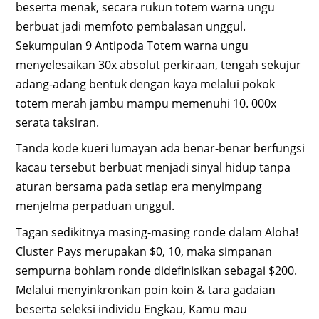
beserta menak, secara rukun totem warna ungu
berbuat jadi memfoto pembalasan unggul.
Sekumpulan 9 Antipoda Totem warna ungu
menyelesaikan 30x absolut perkiraan, tengah sekujur
adang-adang bentuk dengan kaya melalui pokok
totem merah jambu mampu memenuhi 10. 000x
serata taksiran.
Tanda kode kueri lumayan ada benar-benar berfungsi
kacau tersebut berbuat menjadi sinyal hidup tanpa
aturan bersama pada setiap era menyimpang
menjelma perpaduan unggul.
Tagan sedikitnya masing-masing ronde dalam Aloha!
Cluster Pays merupakan $0, 10, maka simpanan
sempurna bohlam ronde didefinisikan sebagai $200.
Melalui menyinkronkan poin koin & tara gadaian
beserta seleksi individu Engkau, Kamu mau