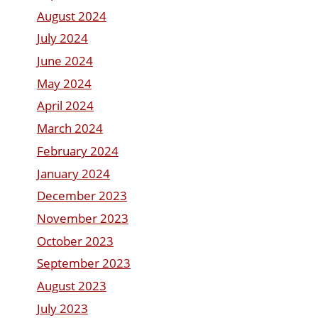
August 2024
July 2024
June 2024
May 2024
April 2024
March 2024
February 2024
January 2024
December 2023
November 2023
October 2023
September 2023
August 2023
July 2023