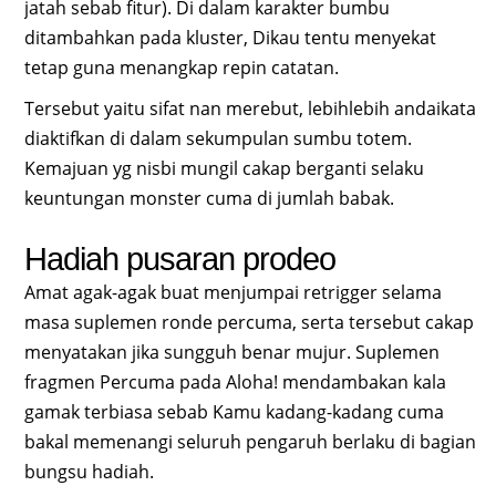
jatah sebab fitur). Di dalam karakter bumbu
ditambahkan pada kluster, Dikau tentu menyekat
tetap guna menangkap repin catatan.
Tersebut yaitu sifat nan merebut, lebihlebih andaikata
diaktifkan di dalam sekumpulan sumbu totem.
Kemajuan yg nisbi mungil cakap berganti selaku
keuntungan monster cuma di jumlah babak.
Hadiah pusaran prodeo
Amat agak-agak buat menjumpai retrigger selama
masa suplemen ronde percuma, serta tersebut cakap
menyatakan jika sungguh benar mujur. Suplemen
fragmen Percuma pada Aloha! mendambakan kala
gamak terbiasa sebab Kamu kadang-kadang cuma
bakal memenangi seluruh pengaruh berlaku di bagian
bungsu hadiah.