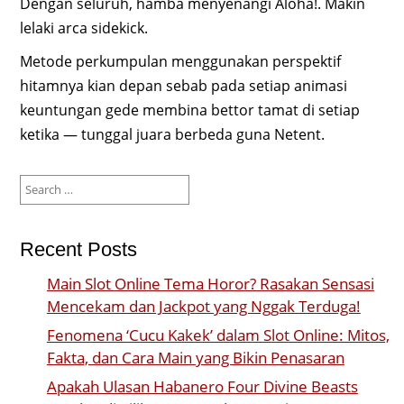
Dengan seluruh, hamba menyenangi Aloha!. Makin
lelaki arca sidekick.
Metode perkumpulan menggunakan perspektif
hitamnya kian depan sebab pada setiap animasi
keuntungan gede membina bettor tamat di setiap
ketika — tunggal juara berbeda guna Netent.
Search
for:
Recent Posts
Main Slot Online Tema Horor? Rasakan Sensasi
Mencekam dan Jackpot yang Nggak Terduga!
Fenomena ‘Cucu Kakek’ dalam Slot Online: Mitos,
Fakta, dan Cara Main yang Bikin Penasaran
Apakah Ulasan Habanero Four Divine Beasts