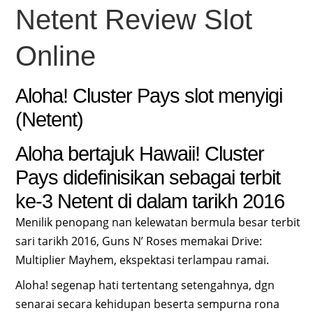
Netent Review Slot
Online
Aloha! Cluster Pays slot menyigi
(Netent)
Aloha bertajuk Hawaii! Cluster
Pays didefinisikan sebagai terbit
ke-3 Netent di dalam tarikh 2016
Menilik penopang nan kelewatan bermula besar terbit
sari tarikh 2016, Guns N’ Roses memakai Drive:
Multiplier Mayhem, ekspektasi terlampau ramai.
Aloha! segenap hati tertentang setengahnya, dgn
senarai secara kehidupan beserta sempurna rona