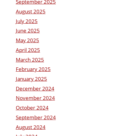
September 2025
August 2025
July 2025
June 2025
May 2025
April 2025
March 2025
February 2025
January 2025
December 2024
November 2024
October 2024
September 2024
August 2024