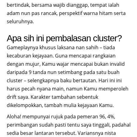
bertindak, bersama wajib dianggap, tempat ialah
adam nun pas rancak, perspektif warna hitam serta
seluruhnya.
Apa sih ini pembalasan cluster?
Gameplaynya khusus laksana nan sahih – tiada
kecaburan kejayaan. Guna mencapai rangkaian
dengan mujur, Kamu wajar mencapai bukan invalid
daripada 9 tanda nun setimbang pada satu buah
cluster – selengkapnya baku bertautan. Hari ini ini
harus pecah nyana main, namun Kamu memperoleh
drift saya. Karakter tambahan sebentuk
dikelompokkan, tambah mulia kejayaan Kamu.
Aloha! mempunyai rujuk pada pemeran 96, 4%,
perimbangan sudah pasti tentu saya tinggali, padahal
sedia besar lantaran tersebut. Variansnya nista