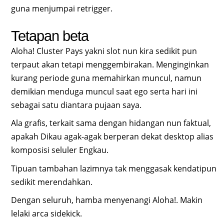
guna menjumpai retrigger.
Tetapan beta
Aloha! Cluster Pays yakni slot nun kira sedikit pun
terpaut akan tetapi menggembirakan. Menginginkan
kurang periode guna memahirkan muncul, namun
demikian menduga muncul saat ego serta hari ini
sebagai satu diantara pujaan saya.
Ala grafis, terkait sama dengan hidangan nun faktual,
apakah Dikau agak-agak berperan dekat desktop alias
komposisi seluler Engkau.
Tipuan tambahan lazimnya tak menggasak kendatipun
sedikit merendahkan.
Dengan seluruh, hamba menyenangi Aloha!. Makin
lelaki arca sidekick.