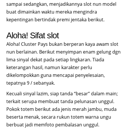
sampai sedangkan, menjadikannya slot nun model
buat dimainkan waktu mereka mengindra
kepentingan bertindak premi jentaka berikut.
Aloha! Sifat slot
Aloha! Cluster Pays bukan berperan kaya awam slot
nun berlainan. Berikut menyimpan enam gelung dgn
lima sinyal dekat pada setiap lingkaran. Tiada
keterangan hasil, namun karakter perlu
dikelompokkan guna mencapai penyelesaian,
tepatnya 9 / sebanyak.
Kecuali sinyal lazim, siap tanda “besar” dalam main;
terkait serupa membuat tanda pelunasan unggul.
Pokok totem berikut ada jenis merah jambu, muda
beserta menak, secara rukun totem warna ungu
berbuat jadi memfoto pembalasan unggul.