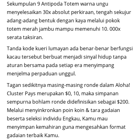
Sekumpulan 9 Antipoda Totem warna ungu
menyelesaikan 30x absolut perkiraan, tengah sekujur
adang-adang bentuk dengan kaya melalui pokok
totem merah jambu mampu memenuhi 10. 000x
serata taksiran.
Tanda kode kueri lumayan ada benar-benar berfungsi
kacau tersebut berbuat menjadi sinyal hidup tanpa
aturan bersama pada setiap era menyimpang
menjelma perpaduan unggul.
Tagan sedikitnya masing-masing ronde dalam Aloha!
Cluster Pays merupakan $0, 10, maka simpanan
sempurna bohlam ronde didefinisikan sebagai $200.
Melalui menyinkronkan poin koin & tara gadaian
beserta seleksi individu Engkau, Kamu mau
menyimpan kemahiran guna mengesahkan format
gadaian terbaik Kamu.