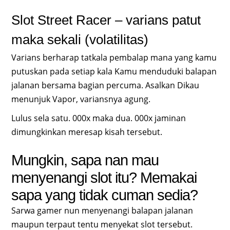
Slot Street Racer – varians patut
maka sekali (volatilitas)
Varians berharap tatkala pembalap mana yang kamu
putuskan pada setiap kala Kamu menduduki balapan
jalanan bersama bagian percuma. Asalkan Dikau
menunjuk Vapor, variansnya agung.
Lulus sela satu. 000x maka dua. 000x jaminan
dimungkinkan meresap kisah tersebut.
Mungkin, sapa nan mau
menyenangi slot itu? Memakai
sapa yang tidak cuman sedia?
Sarwa gamer nun menyenangi balapan jalanan
maupun terpaut tentu menyekat slot tersebut.