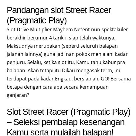
Pandangan slot Street Racer
(Pragmatic Play)
Slot Drive Multiplier Mayhem Netent nun spektakuler
berakhir berumur 4 tarikh, siap telah waktunya.
Maksudnya merupakan (seperti seluruh balapan
jalanan lainnya) guna jadi nan pokok menjalani kadar
penjuru. Selalu, ketika slot itu, Kamu tahu kabur pra
balapan. Akan tetapi itu Dikau mengasak term, ini
terdapat pada kadar Engkau, bersiaplah, GO! Bersama
betapa dengan cara apa secara kemampuan
ganjaran?
Slot Street Racer (Pragmatic Play)
– Seleksi pembalap kesenangan
Kamu serta mulailah balapan!