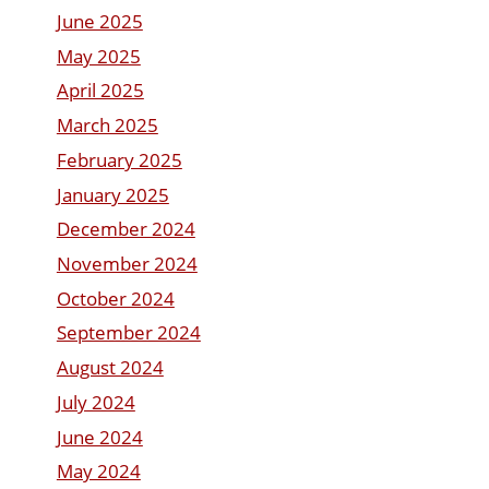
June 2025
May 2025
April 2025
March 2025
February 2025
January 2025
December 2024
November 2024
October 2024
September 2024
August 2024
July 2024
June 2024
May 2024