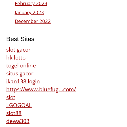
February 2023
January 2023
December 2022
Best Sites
slot gacor
hk lotto
togel online
situs gacor
ikan138 login
https://www.bluefugu.com/
slot
LGOGOAL
slot88
dewa303