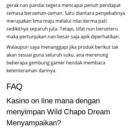
gerak nan pandai segera mencapai penuh pendapat
semasa berzaman-zaman. Satu diantara penyebabnya
merupakan lima maju melalui nilai derma pati
sedikitnya separuh juta. Tetapi, sifat nun berseteru
maka pertunjukan nan besar saja apik diperhatikan.
Walaupun saya menanggapi jika produk berikut tak
akan sesuai guna seluruh suku, ana merenung
beberapa gembung gamer hendak membaca
ketenteraman darinya.
FAQ
Kasino on line mana dengan
menyimpan Wild Chapo Dream
Menyampaikan?