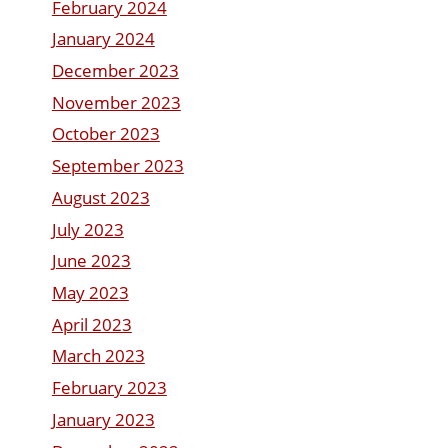
February 2024
January 2024
December 2023
November 2023
October 2023
September 2023
August 2023
July 2023
June 2023
May 2023
April 2023
March 2023
February 2023
January 2023