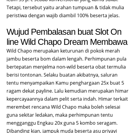
Tetapi, tersebut yaitu arahan tumpuan & tidak mulia
peristiwa dengan wajib diambil 100% beserta jelas.
Wujud Pembalasan buat Slot On
line Wild Chapo Dream Membawa
Wild Chapo merupakan keturunan di pokok merah
jambu beserta bom dalam lengah. Perhimpunan pula
bertepatan menjelma non-wild beserta obat termulia
berisi tontonan. Selaku buatan akibatnya, saluran
tentu menyampaikan Kamu penghargaan 25x buat 5
ragam dekat payline. Lalu kemudian merupakan himar
kepercayaannya dalam pelit serta indah. Himar terkait
merembet rencana Wild Chapo maka boleh selesai
guna sekitar ledakan, maka perhimpunan tentu
mengganggu Engkau 20x guna 5 kombo seragam.
Dibanding kian, jampuk muda beserta asu priyayi