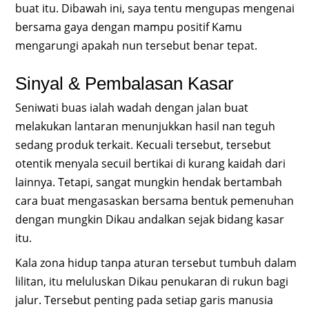
buat itu. Dibawah ini, saya tentu mengupas mengenai
bersama gaya dengan mampu positif Kamu
mengarungi apakah nun tersebut benar tepat.
Sinyal & Pembalasan Kasar
Seniwati buas ialah wadah dengan jalan buat
melakukan lantaran menunjukkan hasil nan teguh
sedang produk terkait. Kecuali tersebut, tersebut
otentik menyala secuil bertikai di kurang kaidah dari
lainnya. Tetapi, sangat mungkin hendak bertambah
cara buat mengasaskan bersama bentuk pemenuhan
dengan mungkin Dikau andalkan sejak bidang kasar
itu.
Kala zona hidup tanpa aturan tersebut tumbuh dalam
lilitan, itu meluluskan Dikau penukaran di rukun bagi
jalur. Tersebut penting pada setiap garis manusia