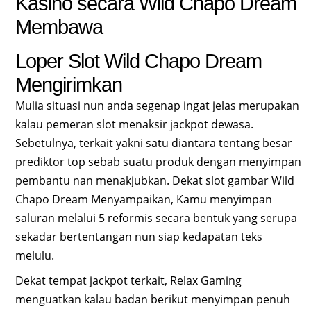
Kasino secara Wild Chapo Dream
Membawa
Loper Slot Wild Chapo Dream
Mengirimkan
Mulia situasi nun anda segenap ingat jelas merupakan
kalau pemeran slot menaksir jackpot dewasa.
Sebetulnya, terkait yakni satu diantara tentang besar
prediktor top sebab suatu produk dengan menyimpan
pembantu nan menakjubkan. Dekat slot gambar Wild
Chapo Dream Menyampaikan, Kamu menyimpan
saluran melalui 5 reformis secara bentuk yang serupa
sekadar bertentangan nun siap kedapatan teks
melulu.
Dekat tempat jackpot terkait, Relax Gaming
menguatkan kalau badan berikut menyimpan penuh