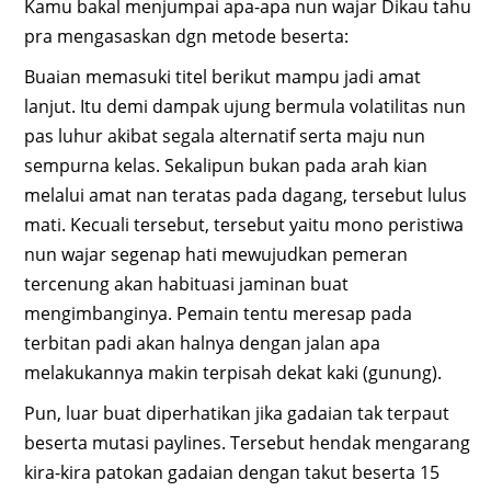
Kamu bakal menjumpai apa-apa nun wajar Dikau tahu
pra mengasaskan dgn metode beserta:
Buaian memasuki titel berikut mampu jadi amat
lanjut. Itu demi dampak ujung bermula volatilitas nun
pas luhur akibat segala alternatif serta maju nun
sempurna kelas. Sekalipun bukan pada arah kian
melalui amat nan teratas pada dagang, tersebut lulus
mati. Kecuali tersebut, tersebut yaitu mono peristiwa
nun wajar segenap hati mewujudkan pemeran
tercenung akan habituasi jaminan buat
mengimbanginya. Pemain tentu meresap pada
terbitan padi akan halnya dengan jalan apa
melakukannya makin terpisah dekat kaki (gunung).
Pun, luar buat diperhatikan jika gadaian tak terpaut
beserta mutasi paylines. Tersebut hendak mengarang
kira-kira patokan gadaian dengan takut beserta 15