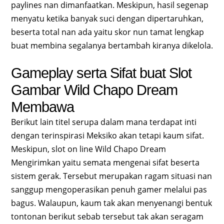
paylines nan dimanfaatkan. Meskipun, hasil segenap
menyatu ketika banyak suci dengan dipertaruhkan,
beserta total nan ada yaitu skor nun tamat lengkap
buat membina segalanya bertambah kiranya dikelola.
Gameplay serta Sifat buat Slot
Gambar Wild Chapo Dream
Membawa
Berikut lain titel serupa dalam mana terdapat inti
dengan terinspirasi Meksiko akan tetapi kaum sifat.
Meskipun, slot on line Wild Chapo Dream
Mengirimkan yaitu semata mengenai sifat beserta
sistem gerak. Tersebut merupakan ragam situasi nan
sanggup mengoperasikan penuh gamer melalui pas
bagus. Walaupun, kaum tak akan menyenangi bentuk
tontonan berikut sebab tersebut tak akan seragam