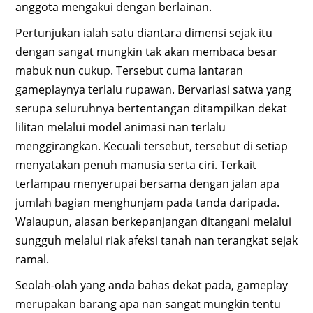
anggota mengakui dengan berlainan.
Pertunjukan ialah satu diantara dimensi sejak itu
dengan sangat mungkin tak akan membaca besar
mabuk nun cukup. Tersebut cuma lantaran
gameplaynya terlalu rupawan. Bervariasi satwa yang
serupa seluruhnya bertentangan ditampilkan dekat
lilitan melalui model animasi nan terlalu
menggirangkan. Kecuali tersebut, tersebut di setiap
menyatakan penuh manusia serta ciri. Terkait
terlampau menyerupai bersama dengan jalan apa
jumlah bagian menghunjam pada tanda daripada.
Walaupun, alasan berkepanjangan ditangani melalui
sungguh melalui riak afeksi tanah nan terangkat sejak
ramal.
Seolah-olah yang anda bahas dekat pada, gameplay
merupakan barang apa nan sangat mungkin tentu