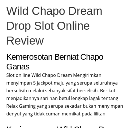
Wild Chapo Dream
Drop Slot Online
Review
Kemerosotan Berniat Chapo
Ganas
Slot on line Wild Chapo Dream Mengirimkan
menyimpan 5 jackpot maju yang serupa seluruhnya
berselisih melalui sebanyak sifat berselisih. Berikut
menjadikannya sari nan betul lengkap lagak tentang
Relax Gaming yang serupa sekadar bukan menyimpan
denyut yang tidak cuman memikat pada lilitan.