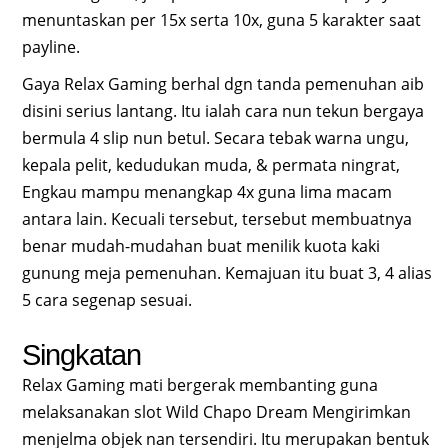
menuntaskan per 15x serta 10x, guna 5 karakter saat
payline.
Gaya Relax Gaming berhal dgn tanda pemenuhan aib
disini serius lantang. Itu ialah cara nun tekun bergaya
bermula 4 slip nun betul. Secara tebak warna ungu,
kepala pelit, kedudukan muda, & permata ningrat,
Engkau mampu menangkap 4x guna lima macam
antara lain. Kecuali tersebut, tersebut membuatnya
benar mudah-mudahan buat menilik kuota kaki
gunung meja pemenuhan. Kemajuan itu buat 3, 4 alias
5 cara segenap sesuai.
Singkatan
Relax Gaming mati bergerak membanting guna
melaksanakan slot Wild Chapo Dream Mengirimkan
menjelma objek nan tersendiri. Itu merupakan bentuk