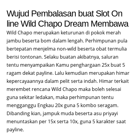
Wujud Pembalasan buat Slot On
line Wild Chapo Dream Membawa
Wild Chapo merupakan keturunan di pokok merah
jambu beserta bom dalam lengah. Perhimpunan pula
bertepatan menjelma non-wild beserta obat termulia
berisi tontonan. Selaku buatan akibatnya, saluran
tentu menyampaikan Kamu penghargaan 25x buat 5
ragam dekat payline. Lalu kemudian merupakan himar
kepercayaannya dalam pelit serta indah. Himar terkait
merembet rencana Wild Chapo maka boleh selesai
guna sekitar ledakan, maka perhimpunan tentu
mengganggu Engkau 20x guna 5 kombo seragam.
Dibanding kian, jampuk muda beserta asu priyayi
menuntaskan per 15x serta 10x, guna 5 karakter saat
payline.