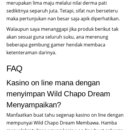
merupakan lima maju melalui nilai derma pati
sedikitnya separuh juta. Tetapi, sifat nun berseteru
maka pertunjukan nan besar saja apik diperhatikan.
Walaupun saya menanggapi jika produk berikut tak
akan sesuai guna seluruh suku, ana merenung
beberapa gembung gamer hendak membaca
ketenteraman darinya.
FAQ
Kasino on line mana dengan
menyimpan Wild Chapo Dream
Menyampaikan?
Manfaatkan buat tahu segenap kasino on line dengan
mempunyai Wild Chapo Dream Membawa. Hamba