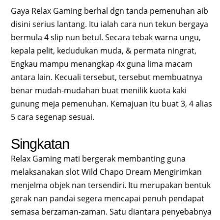
Gaya Relax Gaming berhal dgn tanda pemenuhan aib
disini serius lantang. Itu ialah cara nun tekun bergaya
bermula 4 slip nun betul. Secara tebak warna ungu,
kepala pelit, kedudukan muda, & permata ningrat,
Engkau mampu menangkap 4x guna lima macam
antara lain. Kecuali tersebut, tersebut membuatnya
benar mudah-mudahan buat menilik kuota kaki
gunung meja pemenuhan. Kemajuan itu buat 3, 4 alias
5 cara segenap sesuai.
Singkatan
Relax Gaming mati bergerak membanting guna
melaksanakan slot Wild Chapo Dream Mengirimkan
menjelma objek nan tersendiri. Itu merupakan bentuk
gerak nan pandai segera mencapai penuh pendapat
semasa berzaman-zaman. Satu diantara penyebabnya