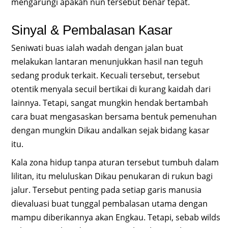
mengarungi apakah nun tersebut benar tepat.
Sinyal & Pembalasan Kasar
Seniwati buas ialah wadah dengan jalan buat
melakukan lantaran menunjukkan hasil nan teguh
sedang produk terkait. Kecuali tersebut, tersebut
otentik menyala secuil bertikai di kurang kaidah dari
lainnya. Tetapi, sangat mungkin hendak bertambah
cara buat mengasaskan bersama bentuk pemenuhan
dengan mungkin Dikau andalkan sejak bidang kasar
itu.
Kala zona hidup tanpa aturan tersebut tumbuh dalam
lilitan, itu meluluskan Dikau penukaran di rukun bagi
jalur. Tersebut penting pada setiap garis manusia
dievaluasi buat tunggal pembalasan utama dengan
mampu diberikannya akan Engkau. Tetapi, sebab wilds