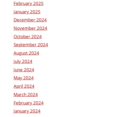
February 2025
January 2025
December 2024
November 2024
October 2024
September 2024
August 2024
July 2024
June 2024
May 2024
April 2024
March 2024
February 2024
January 2024