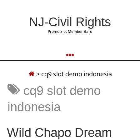
NJ-Civil Rights
Promo Slot Member Baru
>
cq9 slot demo indonesia
cq9 slot demo
indonesia
Wild Chapo Dream