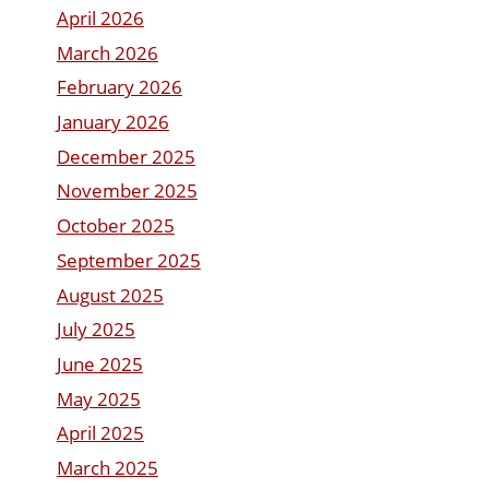
April 2026
March 2026
February 2026
January 2026
December 2025
November 2025
October 2025
September 2025
August 2025
July 2025
June 2025
May 2025
April 2025
March 2025