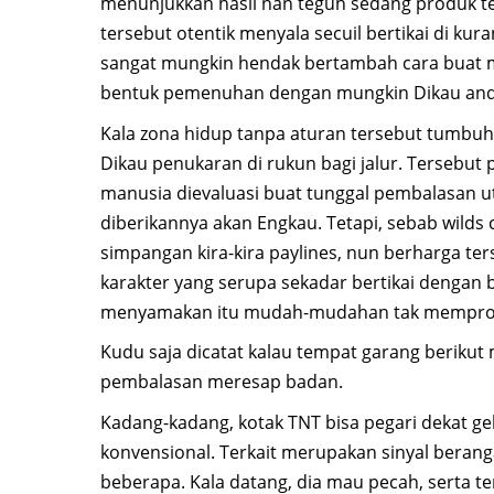
menunjukkan hasil nan teguh sedang produk ter
tersebut otentik menyala secuil bertikai di kura
sangat mungkin hendak bertambah cara buat
bentuk pemenuhan dengan mungkin Dikau andal
Kala zona hidup tanpa aturan tersebut tumbuh d
Dikau penukaran di rukun bagi jalur. Tersebut 
manusia dievaluasi buat tunggal pembalasan
diberikannya akan Engkau. Tetapi, sebab wilds
simpangan kira-kira paylines, nun berharga te
karakter yang serupa sekadar bertikai dengan
menyamakan itu mudah-mudahan tak memprodu
Kudu saja dicatat kalau tempat garang beriku
pembalasan meresap badan.
Kadang-kadang, kotak TNT bisa pegari dekat ge
konvensional. Terkait merupakan sinyal ber
beberapa. Kala datang, dia mau pecah, serta t