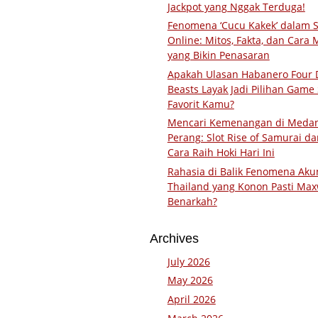
Jackpot yang Nggak Terduga!
Fenomena ‘Cucu Kakek’ dalam S
Online: Mitos, Fakta, dan Cara 
yang Bikin Penasaran
Apakah Ulasan Habanero Four 
Beasts Layak Jadi Pilihan Game 
Favorit Kamu?
Mencari Kemenangan di Meda
Perang: Slot Rise of Samurai da
Cara Raih Hoki Hari Ini
Rahasia di Balik Fenomena Aku
Thailand yang Konon Pasti Max
Benarkah?
Archives
July 2026
May 2026
April 2026