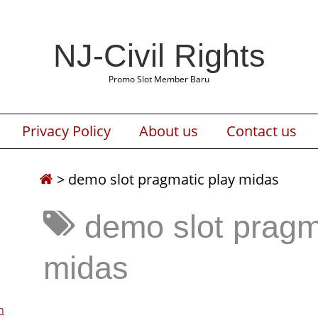
NJ-Civil Rights
Promo Slot Member Baru
Privacy Policy
About us
Contact us
>
demo slot pragmatic play midas
demo slot pragm
midas
n