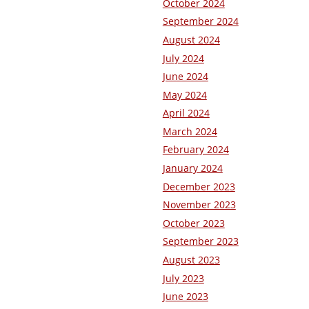
October 2024
September 2024
August 2024
July 2024
June 2024
May 2024
April 2024
March 2024
February 2024
January 2024
December 2023
November 2023
October 2023
September 2023
August 2023
July 2023
June 2023