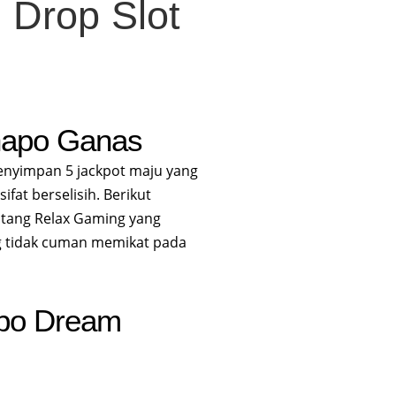
 Drop Slot
hapo Ganas
enyimpan 5 jackpot maju yang
fat berselisih. Berikut
ntang Relax Gaming yang
 tidak cuman memikat pada
apo Dream