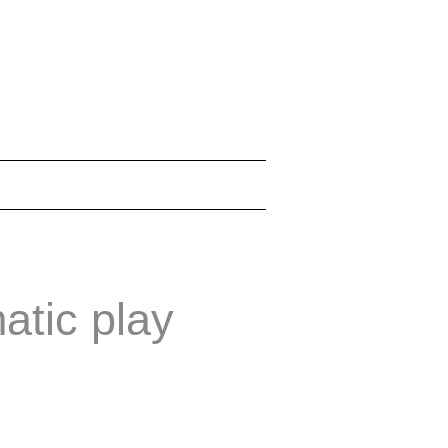
atic play