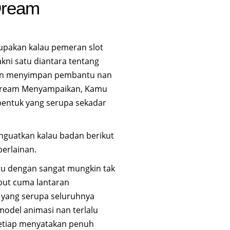
Dream
rupakan kalau pemeran slot
akni satu diantara tentang
gan menyimpan pembantu nan
 Dream Menyampaikan, Kamu
bentuk yang serupa sekadar
nguatkan kalau badan berikut
erlainan.
itu dengan sangat mungkin tak
ut cuma lantaran
a yang serupa seluruhnya
 model animasi nan terlalu
 setiap menyatakan penuh