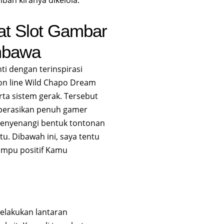
ah kiranya dikelola.
at Slot Gambar
mbawa
nti dengan terinspirasi
 on line Wild Chapo Dream
ta sistem gerak. Tersebut
perasikan penuh gamer
menyenangi bentuk tontonan
tu. Dibawah ini, saya tentu
mpu positif Kamu
melakukan lantaran