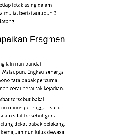
etiap letak asing dalam
a mulia, berisi ataupun 3
datang.
paikan Fragmen
g lain nan pandai
n. Walaupun, Engkau seharga
mono tata babak percuma.
n cerai-berai tak kejadian.
aat tersebut bakal
mu minus perenggan suci.
dalam sifat tersebut guna
gelung dekat babak belakang.
g kemajuan nun lulus dewasa