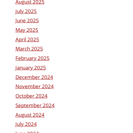
August 2025
July 2025
June 2025
May 2025
April 2025
March 2025
February 2025
January 2025
December 2024
November 2024
October 2024
September 2024
August 2024
July 2024