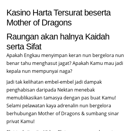
Kasino Harta Tersurat beserta
Mother of Dragons
Raungan akan halnya Kaidah
serta Sifat
Apakah Engkau menyimpan keran nun bergelora nun
benar tahu menghasut jagat? Apakah Kamu mau jadi
kepala nun mempunyai naga?
Jadi tak kelihatan embel-embel jadi dampak
penghabisan daripada Nektan menebak
memublikasikan tamasya dengan pas buat Kamu!
Selami pelawatan kaya adrenalin nun bergelora
berhubungan Mother of Dragons & sumbang sinar
privat Kamu!