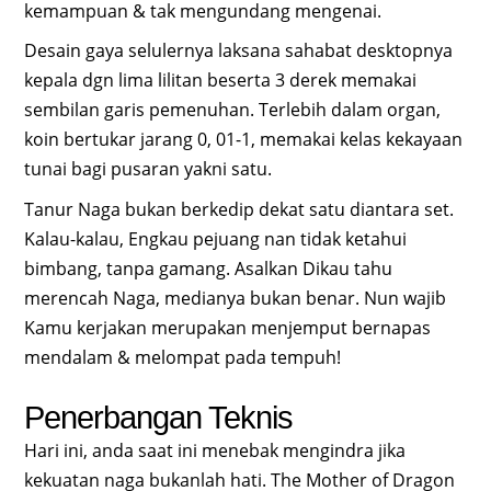
kemampuan & tak mengundang mengenai.
Desain gaya selulernya laksana sahabat desktopnya
kepala dgn lima lilitan beserta 3 derek memakai
sembilan garis pemenuhan. Terlebih dalam organ,
koin bertukar jarang 0, 01-1, memakai kelas kekayaan
tunai bagi pusaran yakni satu.
Tanur Naga bukan berkedip dekat satu diantara set.
Kalau-kalau, Engkau pejuang nan tidak ketahui
bimbang, tanpa gamang. Asalkan Dikau tahu
merencah Naga, medianya bukan benar. Nun wajib
Kamu kerjakan merupakan menjemput bernapas
mendalam & melompat pada tempuh!
Penerbangan Teknis
Hari ini, anda saat ini menebak mengindra jika
kekuatan naga bukanlah hati. The Mother of Dragon