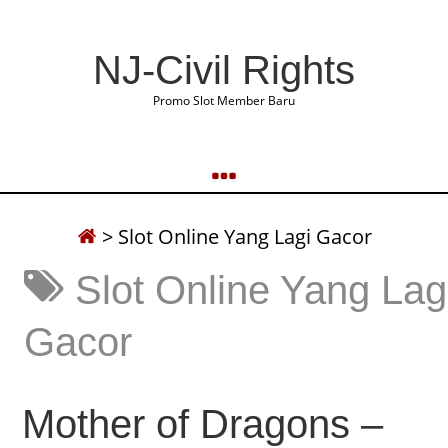
NJ-Civil Rights
Promo Slot Member Baru
>
Slot Online Yang Lagi Gacor
Slot Online Yang Lag
Gacor
Mother of Dragons –