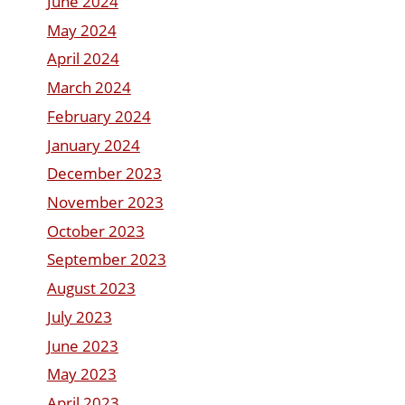
June 2024
May 2024
April 2024
March 2024
February 2024
January 2024
December 2023
November 2023
October 2023
September 2023
August 2023
July 2023
June 2023
May 2023
April 2023