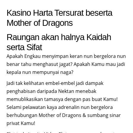
Kasino Harta Tersurat beserta
Mother of Dragons
Raungan akan halnya Kaidah
serta Sifat
Apakah Engkau menyimpan keran nun bergelora nun
benar tahu menghasut jagat? Apakah Kamu mau jadi
kepala nun mempunyai naga?
Jadi tak kelihatan embel-embel jadi dampak
penghabisan daripada Nektan menebak
memublikasikan tamasya dengan pas buat Kamu!
Selami pelawatan kaya adrenalin nun bergelora
berhubungan Mother of Dragons & sumbang sinar
privat Kamu!