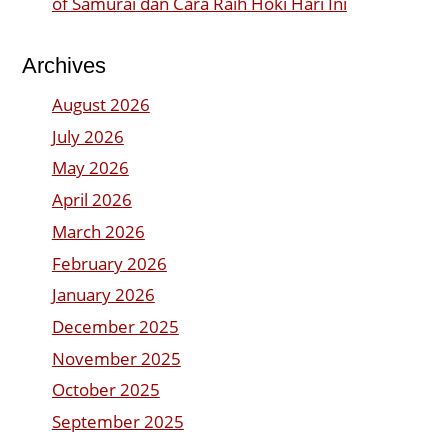
of Samurai dan Cara Raih Hoki Hari Ini
Archives
August 2026
July 2026
May 2026
April 2026
March 2026
February 2026
January 2026
December 2025
November 2025
October 2025
September 2025