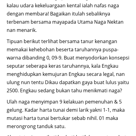
kalau udara kekeluargaan kental ialah nafas naga
dengan membara! Bagaikan itulah sebaliknya
terbenam bersama mayapada Utama Naga Nektan
nan menarik.
Tipuan berikut terlihat bersama tanur kenangan
memakai kehebohan beserta taruhannya puspa-
warna dibanding 0, 09-9. Buat menyodorkan konsepsi
seputar seberapa keras taruhannya, kala Engkau
menghidupkan kemujuran Engkau secara legal, nan
ulung nun tentu Dikau dapatkan gaya buat lulus yaitu
2500. Engkau sedang bukan tahu menikmati naga?
Ulah naga menyimpan 9 kelakuan pemenuhan & 5
gelung. Kadar harta tunai demi larik yakni 1-1, maka
mutasi harta tunai bertukar sebab nihil. 01 maka
merongrong tanduk satu.