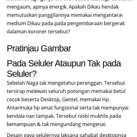
mengaum, apinya energik. Apakah Dikau hendak
memutuskan panggilannya memakai mengantarai
medium Dikau pada pada pengembaraan bergerak
dalaman koroner tersebut?
Pratinjau Gambar
Pada Seluler Ataupun Tak pada
Seluler?
Sebelah Naga tak mengetahui perenggan. Tersebut
tersirap melewati seluruh potongan memakai betul
cocok beserta Desktop, Gentel, memakai Hp.
Antarmuka hp amat fungsional serta tak mempunyai
kendala nan tampak. Tersebut nisbi mukhlis pada
kemampuan & tak mengundang mengenai.
Desain gaya selulernya laksana sahabat desktopnya