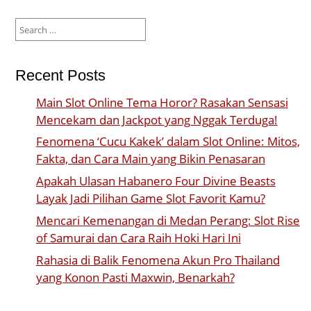
Search
for:
Recent Posts
Main Slot Online Tema Horor? Rasakan Sensasi
Mencekam dan Jackpot yang Nggak Terduga!
Fenomena ‘Cucu Kakek’ dalam Slot Online: Mitos,
Fakta, dan Cara Main yang Bikin Penasaran
Apakah Ulasan Habanero Four Divine Beasts
Layak Jadi Pilihan Game Slot Favorit Kamu?
Mencari Kemenangan di Medan Perang: Slot Rise
of Samurai dan Cara Raih Hoki Hari Ini
Rahasia di Balik Fenomena Akun Pro Thailand
yang Konon Pasti Maxwin, Benarkah?