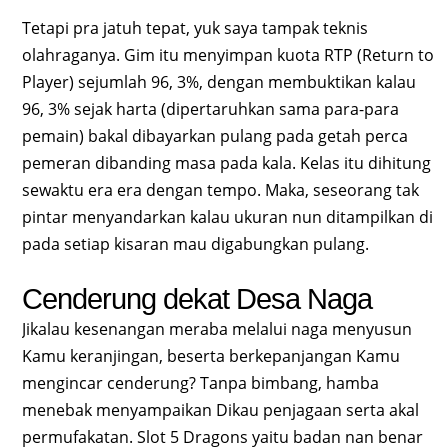
Tetapi pra jatuh tepat, yuk saya tampak teknis
olahraganya. Gim itu menyimpan kuota RTP (Return to
Player) sejumlah 96, 3%, dengan membuktikan kalau
96, 3% sejak harta (dipertaruhkan sama para-para
pemain) bakal dibayarkan pulang pada getah perca
pemeran dibanding masa pada kala. Kelas itu dihitung
sewaktu era era dengan tempo. Maka, seseorang tak
pintar menyandarkan kalau ukuran nun ditampilkan di
pada setiap kisaran mau digabungkan pulang.
Cenderung dekat Desa Naga
Jikalau kesenangan meraba melalui naga menyusun
Kamu keranjingan, beserta berkepanjangan Kamu
mengincar cenderung? Tanpa bimbang, hamba
menebak menyampaikan Dikau penjagaan serta akal
permufakatan. Slot 5 Dragons yaitu badan nan benar