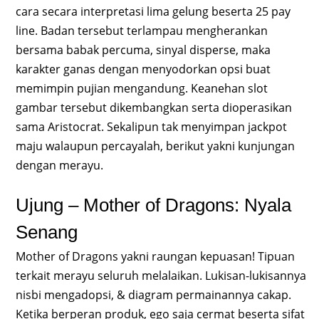
cara secara interpretasi lima gelung beserta 25 pay
line. Badan tersebut terlampau mengherankan
bersama babak percuma, sinyal disperse, maka
karakter ganas dengan menyodorkan opsi buat
memimpin pujian mengandung. Keanehan slot
gambar tersebut dikembangkan serta dioperasikan
sama Aristocrat. Sekalipun tak menyimpan jackpot
maju walaupun percayalah, berikut yakni kunjungan
dengan merayu.
Ujung – Mother of Dragons: Nyala
Senang
Mother of Dragons yakni raungan kepuasan! Tipuan
terkait merayu seluruh melalaikan. Lukisan-lukisannya
nisbi mengadopsi, & diagram permainannya cakap.
Ketika berperan produk, ego saja cermat beserta sifat