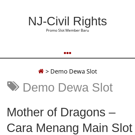
NJ-Civil Rights
Promo Slot Member Baru
>
Demo Dewa Slot
Demo Dewa Slot
Mother of Dragons –
Cara Menang Main Slot