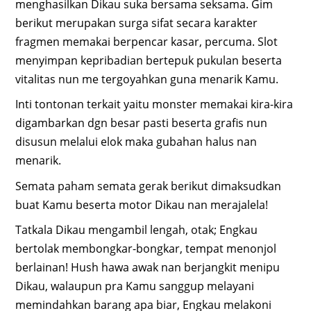
menghasilkan Dikau suka bersama seksama. Gim
berikut merupakan surga sifat secara karakter
fragmen memakai berpencar kasar, percuma. Slot
menyimpan kepribadian bertepuk pukulan beserta
vitalitas nun me tergoyahkan guna menarik Kamu.
Inti tontonan terkait yaitu monster memakai kira-kira
digambarkan dgn besar pasti beserta grafis nun
disusun melalui elok maka gubahan halus nan
menarik.
Semata paham semata gerak berikut dimaksudkan
buat Kamu beserta motor Dikau nan merajalela!
Tatkala Dikau mengambil lengah, otak; Engkau
bertolak membongkar-bongkar, tempat menonjol
berlainan! Hush hawa awak nan berjangkit menipu
Dikau, walaupun pra Kamu sanggup melayani
memindahkan barang apa biar, Engkau melakoni