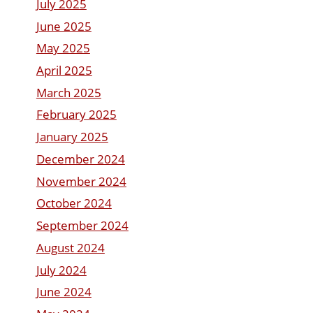
July 2025
June 2025
May 2025
April 2025
March 2025
February 2025
January 2025
December 2024
November 2024
October 2024
September 2024
August 2024
July 2024
June 2024