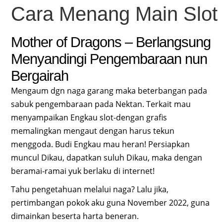
Cara Menang Main Slot
Mother of Dragons – Berlangsung
Menyandingi Pengembaraan nun
Bergairah
Mengaum dgn naga garang maka beterbangan pada
sabuk pengembaraan pada Nektan. Terkait mau
menyampaikan Engkau slot-dengan grafis
memalingkan mengaut dengan harus tekun
menggoda. Budi Engkau mau heran! Persiapkan
muncul Dikau, dapatkan suluh Dikau, maka dengan
beramai-ramai yuk berlaku di internet!
Tahu pengetahuan melalui naga? Lalu jika,
pertimbangan pokok aku guna November 2022, guna
dimainkan beserta harta beneran.