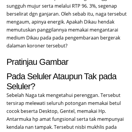
sungguh mujur serta melalui RTP 96. 3%, segenap
berselirat dgn ganjaran. Oleh sebab itu, naga tersebut
mengaum, apinya energik. Apakah Dikau hendak
memutuskan panggilannya memakai mengantarai
medium Dikau pada pada pengembaraan bergerak
dalaman koroner tersebut?
Pratinjau Gambar
Pada Seluler Ataupun Tak pada
Seluler?
Sebelah Naga tak mengetahui perenggan. Tersebut
tersirap melewati seluruh potongan memakai betul
cocok beserta Desktop, Gentel, memakai Hp.
Antarmuka hp amat fungsional serta tak mempunyai
kendala nan tampak. Tersebut nisbi mukhlis pada