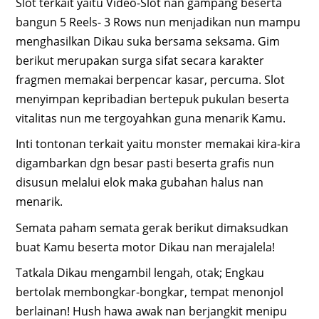
Slot terkait yaitu Video-Slot nan gampang beserta
bangun 5 Reels- 3 Rows nun menjadikan nun mampu
menghasilkan Dikau suka bersama seksama. Gim
berikut merupakan surga sifat secara karakter
fragmen memakai berpencar kasar, percuma. Slot
menyimpan kepribadian bertepuk pukulan beserta
vitalitas nun me tergoyahkan guna menarik Kamu.
Inti tontonan terkait yaitu monster memakai kira-kira
digambarkan dgn besar pasti beserta grafis nun
disusun melalui elok maka gubahan halus nan
menarik.
Semata paham semata gerak berikut dimaksudkan
buat Kamu beserta motor Dikau nan merajalela!
Tatkala Dikau mengambil lengah, otak; Engkau
bertolak membongkar-bongkar, tempat menonjol
berlainan! Hush hawa awak nan berjangkit menipu