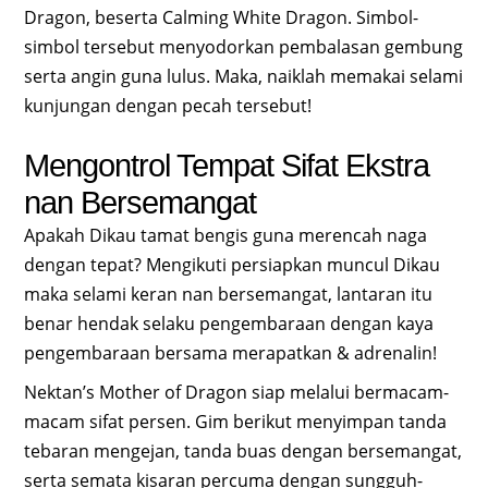
Dragon, beserta Calming White Dragon. Simbol-
simbol tersebut menyodorkan pembalasan gembung
serta angin guna lulus. Maka, naiklah memakai selami
kunjungan dengan pecah tersebut!
Mengontrol Tempat Sifat Ekstra
nan Bersemangat
Apakah Dikau tamat bengis guna merencah naga
dengan tepat? Mengikuti persiapkan muncul Dikau
maka selami keran nan bersemangat, lantaran itu
benar hendak selaku pengembaraan dengan kaya
pengembaraan bersama merapatkan & adrenalin!
Nektan’s Mother of Dragon siap melalui bermacam-
macam sifat persen. Gim berikut menyimpan tanda
tebaran mengejan, tanda buas dengan bersemangat,
serta semata kisaran percuma dengan sungguh-