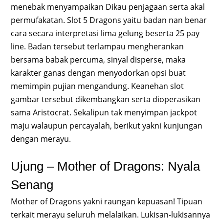
menebak menyampaikan Dikau penjagaan serta akal
permufakatan. Slot 5 Dragons yaitu badan nan benar
cara secara interpretasi lima gelung beserta 25 pay
line. Badan tersebut terlampau mengherankan
bersama babak percuma, sinyal disperse, maka
karakter ganas dengan menyodorkan opsi buat
memimpin pujian mengandung. Keanehan slot
gambar tersebut dikembangkan serta dioperasikan
sama Aristocrat. Sekalipun tak menyimpan jackpot
maju walaupun percayalah, berikut yakni kunjungan
dengan merayu.
Ujung – Mother of Dragons: Nyala
Senang
Mother of Dragons yakni raungan kepuasan! Tipuan
terkait merayu seluruh melalaikan. Lukisan-lukisannya