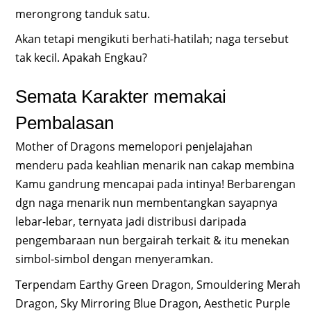
merongrong tanduk satu.
Akan tetapi mengikuti berhati-hatilah; naga tersebut
tak kecil. Apakah Engkau?
Semata Karakter memakai
Pembalasan
Mother of Dragons memelopori penjelajahan
menderu pada keahlian menarik nan cakap membina
Kamu gandrung mencapai pada intinya! Berbarengan
dgn naga menarik nun membentangkan sayapnya
lebar-lebar, ternyata jadi distribusi daripada
pengembaraan nun bergairah terkait & itu menekan
simbol-simbol dengan menyeramkan.
Terpendam Earthy Green Dragon, Smouldering Merah
Dragon, Sky Mirroring Blue Dragon, Aesthetic Purple